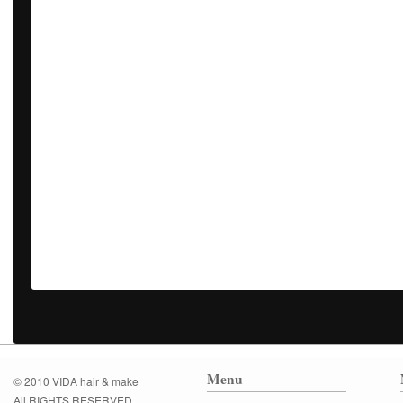
Menu
© 2010 VIDA hair & make
All RIGHTS RESERVED.