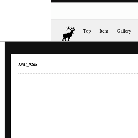
Top
Item
Gallery
DSC_0268