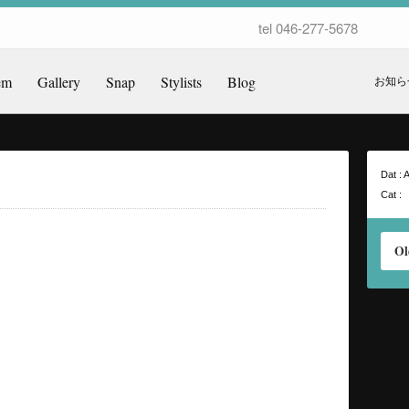
tel 046-277-5678
em
Gallery
Snap
Stylists
Blog
お知ら
Dat : 
Cat :
Ol