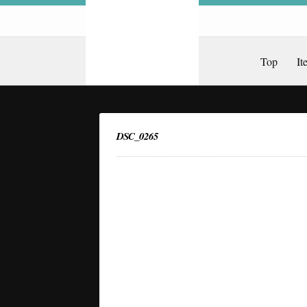
Top
It
DSC_0265