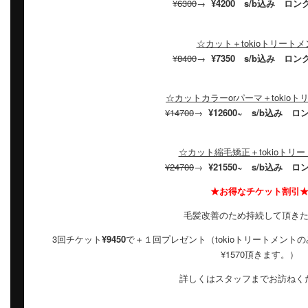
¥6300
→
¥4200 s/b込み ロ
☆カット＋tokioトリートメ
¥8400
→
¥7350 s/b込み ロ
☆カットカラーorパーマ＋tokio
¥14700
→
¥12600~ s/b込み 
☆カット縮毛矯正＋tokioトリ
¥24700
→
¥21550~ s/b込み 
★お得なチケット割引
毛髪改善のため持続して頂き
3回チケット
¥9450
で＋１回プレゼント（tokioトリートメン
¥1570頂きます。）
詳しくはスタッフまでお訪ねく