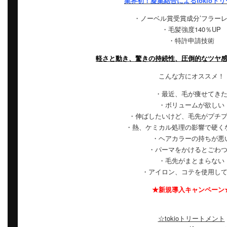
業界初！凝集結合によるtokioト
・ノーベル賞受賞成分’フラーレ
・毛髪強度140％UP
・特許申請技術
軽さと動き、驚きの持続性、圧倒的なツヤ
こんな方にオススメ！
・最近、毛が痩せてき
・ボリュームが欲しい
・伸ばしたいけど、毛先がプチ
・熱、ケミカル処理の影響で硬く
・ヘアカラーの持ちが悪
・パーマをかけるとごわ
・毛先がまとまらない
・アイロン、コテを使用し
★新規導入キャンペーン
☆tokioトリートメント