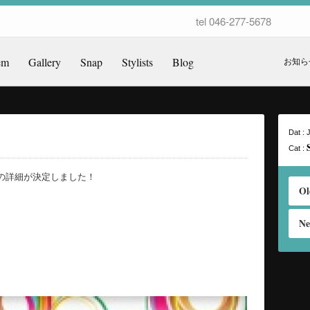
tel 046-277-5678
em
Gallery
Snap
Stylists
Blog
お知ら
Dat : 
Cat :
の詳細が決定しました！
O
Ne