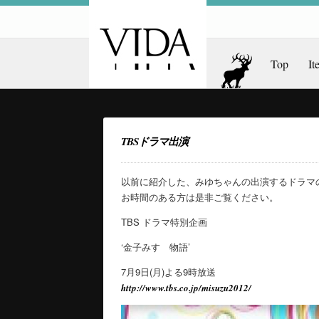
Top
It
TBSドラマ出演
以前に紹介した、みゆちゃんの出演するドラマ
お時間のある方は是非ご覧ください。
TBS ドラマ特別企画
‘金子みすゞ物語’
7月9日(月)よる9時放送
http://www.tbs.co.jp/misuzu2012/